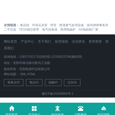
友情链接：
氧化镁
环保石灰窑
焊管
喷漆废气处理设备
徐州律师事务所
二手仪器
TESA德莎胶带
电气转换器
商用电磁炉
AG蚀刻粉厂家
网站首页
产品中心
关于我们
发货现场
活动资讯
资质荣誉
联
系我们
咨询热线：13837242170(刘经理) 13783815788(戴经理)
地址：安阳市铜冶镇付家沟工业园
版权所有：安阳铭源钙业有限公司
网站地图：
XML
HTML
氢氧化钙
氧化钙
碳酸钙
石灰块
豫ICP备15030894号-1
返回首页
产品中心
短信咨询
立即拨号
返回顶部