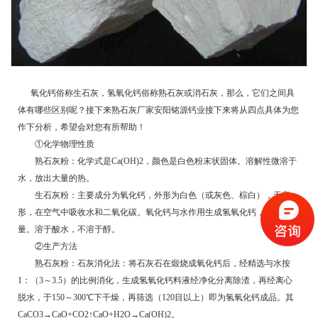
氧化钙俗称生石灰，氢氧化钙俗称熟石灰或消石灰，那么，它们之间具
体有哪些区别呢？接下来
熟石灰厂家
安阳铭源钙业接下来将从四点具体为您
作下分析，希望会对您有所帮助！
①化学物理性质
熟石灰粉：化学式是Ca(OH)2，颜色是白色粉末状固体。溶解性微溶于
水，放出大量的热。
生石灰粉：主要成分为氧化钙，外形为白色（或灰色、棕白），无定
形，在空气中吸收水和二氧化碳。氧化钙与水作用生成氢氧化钙，并放出热
量。溶于酸水，不溶于醇。
②生产方法
熟石灰粉：石灰消化法：将石灰石在煅烧成氧化钙后，经精选与水按
1：（3～3.5）的比例消化，生成氢氧化钙料液经净化分离除渣，再经离心
脱水，于150～300℃下干燥，再筛选（120目以上）即为氢氧化钙成品。其
CaCO3→CaO+CO2↑CaO+H2O→Ca(OH)2。