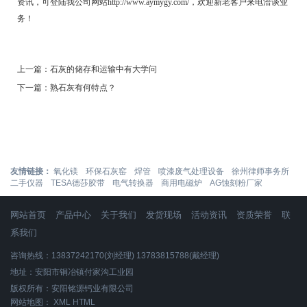
资讯，可登陆我公司网站http://www.aymygy.com/，欢迎新老客户来电洽谈业
务！
上一篇：
石灰的储存和运输中有大学问
下一篇：
熟石灰有何特点？
友情链接：
氧化镁
环保石灰窑
焊管
喷漆废气处理设备
徐州律师事务所
二手仪器
TESA德莎胶带
电气转换器
商用电磁炉
AG蚀刻粉厂家
网站首页
产品中心
关于我们
发货现场
活动资讯
资质荣誉
联
系我们
咨询热线：13837242170(刘经理) 13783815788(戴经理)
地址：安阳市铜冶镇付家沟工业园
版权所有：安阳铭源钙业有限公司
网站地图：
XML
HTML