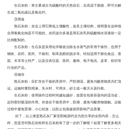
生石灰粉：将主要成分为碳酸钙的天然岩石，在高温下煅烧，即可分解
生成二氧化碳以及氧化钙。
③用途
熟石灰粉：农业上用它降低土壤酸性，改良土壤结构，很明显在这种场
合用氢氧化钠是不可能的。农药波尔多液是用石灰乳和硫酸铜水溶液按一定
比例配制的。
生石灰粉：生石灰是采用化学吸收法除去水蒸气的常用干燥剂，也用于
钢铁、农药、医药、干燥剂、制革及醇的脱水等。特别适用于膨化食品、香
菇、木耳等土特产，以及仪表仪器、医药、服饰、电子电讯、皮革、纺织等
行业的产品。
④储存
熟石灰
粉：应贮存在干燥的库房中。严防潮湿。避免与酸类物质共贮混
运。运输时要防雨淋。失火时，可用水，砂土或一般灭火器扑救。
生石灰粉：使用操作过程时间越短越好，放置在包装容器内的适当处，
起到密封吸湿的作用。存放在干燥库房中，防潮，避免与酸类物接触。运输
过程中避免受潮，小心轻放，以防止包装破损而影响产品质量。
好了，以上便是
熟石灰厂家
安阳铭源钙业为您分享的全部内容，怎么
样，您是否对熟石灰粉和生石灰粉有了进一步的了解呢？如需了解更多相关