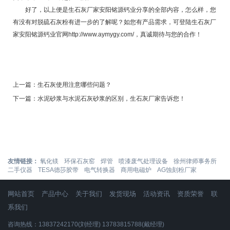
好了，以上便是生石灰厂家安阳铭源钙业分享的全部内容，怎么样，您
有没有对脱硫石灰粉有进一步的了解呢？如您有产品需求，可登陆生石灰厂
家安阳铭源钙业官网
http://www.aymygy.com/
，真诚期待与您的合作！
上一篇：
生石灰使用注意哪些问题？
下一篇：
水泥砂浆与水泥石灰砂浆的区别，生石灰厂家告诉您！
友情链接：
氧化镁
环保石灰窑
焊管
喷漆废气处理设备
徐州律师事务所
二手仪器
TESA德莎胶带
电气转换器
商用电磁炉
AG蚀刻粉厂家
网站首页
产品中心
关于我们
发货现场
活动资讯
资质荣誉
联
系我们
咨询热线：13837242170(刘经理) 13783815788(戴经理)