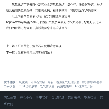
氢氧化钙厂家安阳铭源钙业主营氢氧化钙、氧化钙、重质碳酸钙、灰钙
粉及精细的氢氧化钙、精细氧化钙、精细灰钙粉，可以满足客户的需求！
以上内容来自氢氧化钙厂家安阳铭源钙业官网
http://www.aymygy.com/
，如需获取更多氢氧化钙相关资讯，您也可以进入
我们的官网进行查阅，真诚期待您来电洽谈合作！
上一篇：
厂家带您了解生石灰使用注意事项
下一篇：
生石灰使用注意哪些问题？
友情链接：
氧化镁
环保石灰窑
焊管
喷漆废气处理设备
徐州律师事务所
二手仪器
TESA德莎胶带
电气转换器
商用电磁炉
AG蚀刻粉厂家
网站首页
产品中心
关于我们
发货现场
活动资讯
资质荣誉
联
系我们