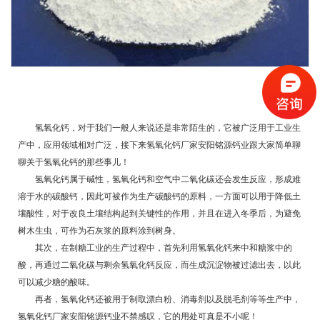
氢氧化钙，对于我们一般人来说还是非常陌生的，它被广泛用于工业生
产中，应用领域相对广泛，接下来氢氧化钙厂家安阳铭源钙业跟大家简单聊
聊关于
氢氧化钙
的那些事儿！
氢氧化钙属于碱性，氢氧化钙和空气中二氧化碳还会发生反应，形成难
溶于水的碳酸钙，因此可被作为生产碳酸钙的原料，一方面可以用于降低土
壤酸性，对于改良土壤结构起到关键性的作用，并且在进入冬季后，为避免
树木生虫，可作为石灰浆的原料涂到树身。
其次，在制糖工业的生产过程中，首先利用氢氧化钙来中和糖浆中的
酸，再通过二氧化碳与剩余氢氧化钙反应，而生成沉淀物被过滤出去，以此
可以减少糖的酸味。
再者，氢氧化钙还被用于制取漂白粉、消毒剂以及脱毛剂等等生产中，
氢氧化钙厂家安阳铭源钙业不禁感叹，它的用处可真是不小呢！