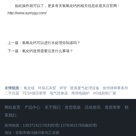
如此操作就可以了，更多有关氢氧化钙的相关信息欢迎关注官网：
http://www.aymygy.com/
上一篇：
氢氧化钙可以进行水处理你知道吗？
下一篇：
氧化钙使用需要注意什么事项？
友情链接：
氧化镁
环保石灰窑
焊管
喷漆废气处理设备
徐州律师事务所
二手仪器
TESA德莎胶带
电气转换器
商用电磁炉
AG蚀刻粉厂家
网站首页
产品中心
关于我们
发货现场
活动资讯
资质荣誉
联
系我们
咨询热线：13837242170(刘经理) 13783815788(戴经理)
地址：安阳市铜冶镇付家沟工业园