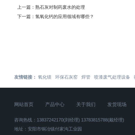
上一篇：
熟石灰对制药废水的处理
下一篇：
氢氧化钙的应用领域有哪些？
友情链接：
氧化镁
环保石灰窑
焊管
喷漆废气处理设备
网站首页
产品中心
关于我们
发货现场
咨询热线：13837242170(刘经理) 13783815788(戴经理)
地址：安阳市铜冶镇付家沟工业园