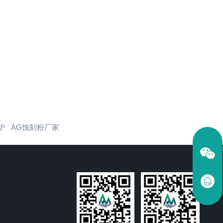
炉
AG蚀刻粉厂家