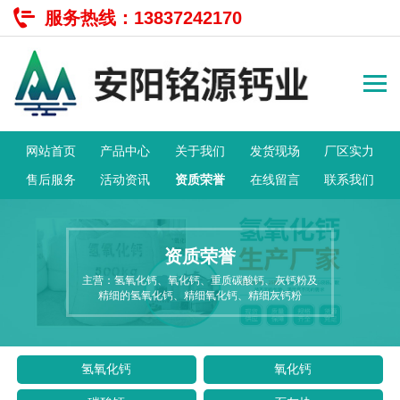
服务热线：
13837242170
网站首页
产品中心
关于我们
发货现场
厂区实力
售后服务
活动资讯
资质荣誉
在线留言
联系我们
资质荣誉
主营：氢氧化钙、氧化钙、重质碳酸钙、灰钙粉及
精细的氢氧化钙、精细氧化钙、精细灰钙粉
氢氧化钙
氧化钙