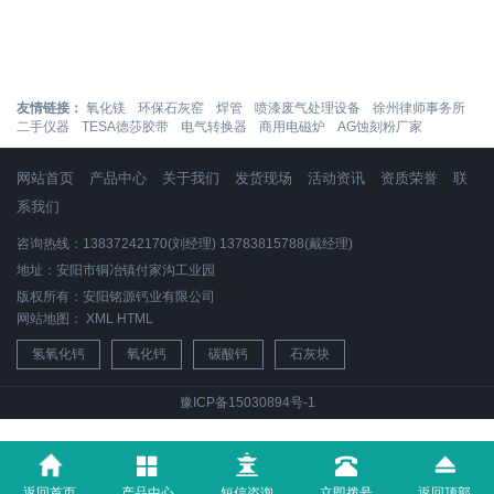
友情链接：
氧化镁
环保石灰窑
焊管
喷漆废气处理设备
徐州律师事务所
二手仪器
TESA德莎胶带
电气转换器
商用电磁炉
AG蚀刻粉厂家
网站首页
产品中心
关于我们
发货现场
活动资讯
资质荣誉
联
系我们
咨询热线：13837242170(刘经理) 13783815788(戴经理)
地址：安阳市铜冶镇付家沟工业园
版权所有：安阳铭源钙业有限公司
网站地图：
XML
HTML
氢氧化钙
氧化钙
碳酸钙
石灰块
豫ICP备15030894号-1
返回首页
产品中心
短信咨询
立即拨号
返回顶部